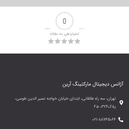
0
امتیازدهی به مقاله
آژانس دیجیتال مارکتینگ آرین
تهران، سه راه طالقانی، ابتدای خیابان خواجه نصیر الدین طوسی،
پلاک326، ط6
021-88745066