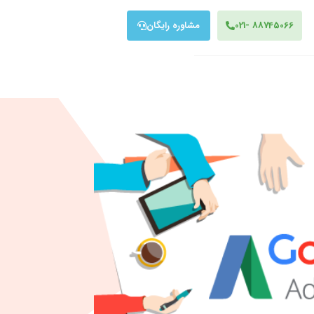
88745066 -021
مشاوره رایگان