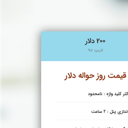
200 دلار
کارمزد 7%
قیمت روز حواله دلار
ثر کلید واژه : نامحدود
دازی پنل : ۲ ساعت