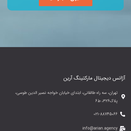
آژانس دیجیتال مارکتینگ آرین
تهران، سه راه طالقانی، ابتدای خیابان خواجه نصیر الدین طوسی،
پلاک326، ط6
021-88745066
info@arian.agency