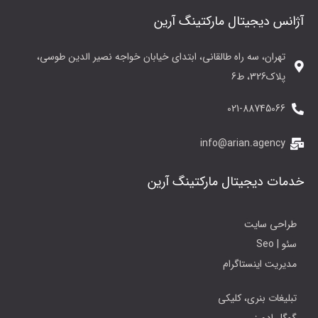
آژانس دیجیتال مارکتینگ آرین
تهران، سه راه طالقانی، ابتدای خیابان خواجه نصیر الدین طوسی،
پلاک326، ط6
021-88745066
info@arian.agency
خدمات دیجیتال مارکتینگ آرین
طراحی سایت
سئو | Seo
مدیریت اینستاگرام
تبلیغات بنری، کلیکی
گوگل ادورز