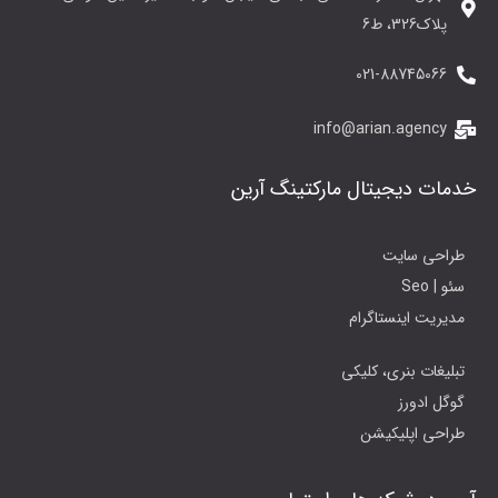
پلاک326، ط6
021-88745066
info@arian.agency
خدمات دیجیتال مارکتینگ آرین
طراحی سایت
سئو | Seo
مدیریت اینستاگرام
تبلیغات بنری، کلیکی
گوگل ادورز
طراحی اپلیکیشن