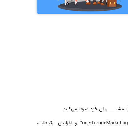
 با مشتــــریان خود صرف می‌کنند.
مدیریت روابط با مشتری (CRM)، بازاریابی یک به یک “one-to-oneMarketing” و افزایش ارتباطات،