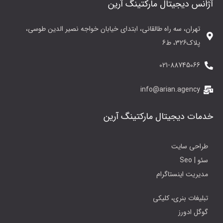
آژانس دیجیتال مارکتینگ آرین
تهران، سه راه طالقانی، ابتدای خیابان خواجه نصیر الدین طوسی،
پلاک326، ط6
021-88745066
info@arian.agency
خدمات دیجیتال مارکتینگ آرین
طراحی سایت
سئو | Seo
مدیریت اینستاگرام
تبلیغات بنری، کلیکی
گوگل ادورز