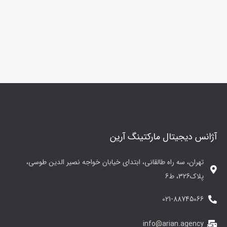
آژانس دیجیتال مارکتینگ آرین
تهران، سه راه طالقانی، ابتدای خیابان خواجه نصیر الدین طوسی،
پلاک326، ط6
021-88745066
info@arian.agency