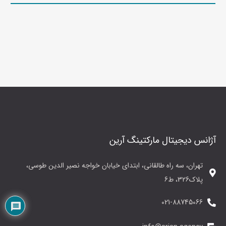
آژانس دیجیتال مارکتینگ آرین
تهران، سه راه طالقانی، ابتدای خیابان خواجه نصیر الدین طوسی،
پلاک326، ط6
021-88745066